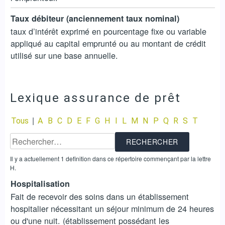
Taux débiteur (anciennement taux nominal)
taux d’intérêt exprimé en pourcentage fixe ou variable
appliqué au capital emprunté ou au montant de crédit
utilisé sur une base annuelle.
Lexique assurance de prêt
|
Tous
A
B
C
D
E
F
G
H
I
L
M
N
P
Q
R
S
T
Il y a actuellement 1 definition dans ce répertoire commençant par la lettre
H.
Hospitalisation
Fait de recevoir des soins dans un établissement
hospitalier nécessitant un séjour minimum de 24 heures
ou d'une nuit. (établissement possédant les