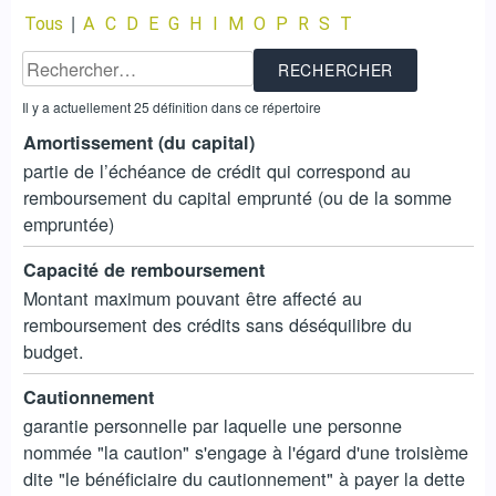
|
Tous
A
C
D
E
G
H
I
M
O
P
R
S
T
Il y a actuellement 25 définition dans ce répertoire
Amortissement (du capital)
partie de l’échéance de crédit qui correspond au
remboursement du capital emprunté (ou de la somme
empruntée)
Capacité de remboursement
Montant maximum pouvant être affecté au
remboursement des crédits sans déséquilibre du
budget.
Cautionnement
garantie personnelle par laquelle une personne
nommée "la caution" s'engage à l'égard d'une troisième
dite "le bénéficiaire du cautionnement" à payer la dette