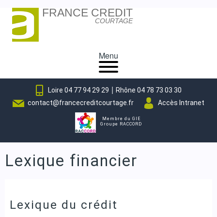
FRANCE CREDIT
Skip
COURTAGE
to
content
Menu
|
Loire 04 77 94 29 29
Rhône 04 78 73 03 30
contact@francecreditcourtage.fr
Accès Intranet
Membre du GIE
Groupe RACCORD
Lexique financier
Lexique du crédit