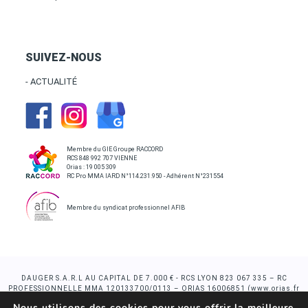
SUIVEZ-NOUS
- ACTUALITÉ
Membre du GIE Groupe RACCORD
RCS 848 992 707 VIENNE
Orias : 19 005 309
RC Pro MMA IARD N°114.231.950 - Adhérent N°231554
Membre du syndicat professionnel AFIB
DAUGER S.A.R.L AU CAPITAL DE 7.000 € - RCS LYON 823 067 335 – RC
PROFESSIONNELLE MMA 120133700/0113 – ORIAS 16006851 (www.orias.fr
)Intermédiaire en opération de banque et en services de paiement, intervenant
Nous utilisons des cookies pour vous offrir la meilleure