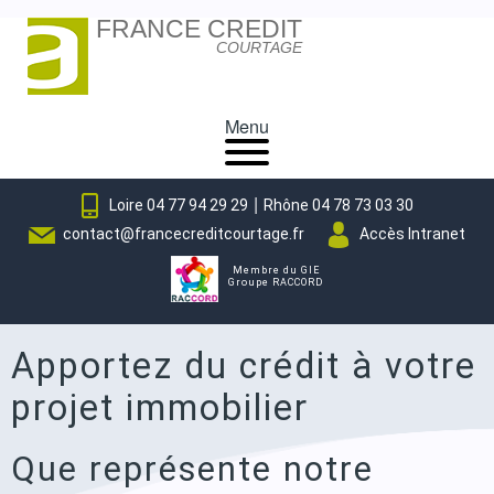
FRANCE CREDIT
Skip
COURTAGE
to
content
Menu
|
Loire 04 77 94 29 29
Rhône 04 78 73 03 30
contact@francecreditcourtage.fr
Accès Intranet
Membre du GIE
Groupe RACCORD
Apportez du crédit à votre
projet immobilier
Que représente notre