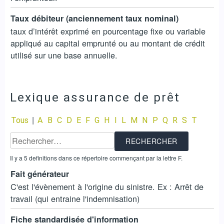
Taux débiteur (anciennement taux nominal)
taux d’intérêt exprimé en pourcentage fixe ou variable
appliqué au capital emprunté ou au montant de crédit
utilisé sur une base annuelle.
Lexique assurance de prêt
|
Tous
A
B
C
D
E
F
G
H
I
L
M
N
P
Q
R
S
T
Il y a 5 definitions dans ce répertoire commençant par la lettre F.
Fait générateur
C'est l'évènement à l'origine du sinistre. Ex : Arrêt de
travail (qui entraine l'indemnisation)
Fiche standardisée d'information