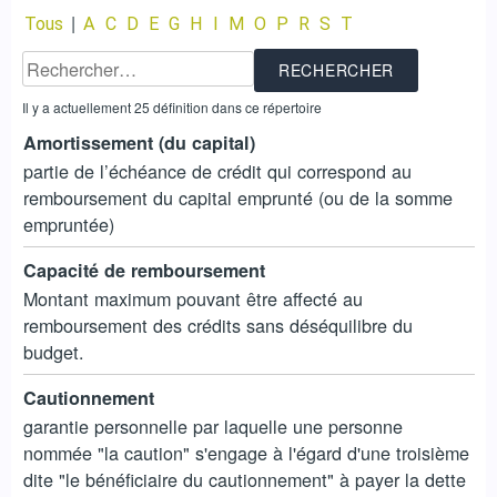
|
Tous
A
C
D
E
G
H
I
M
O
P
R
S
T
Il y a actuellement 25 définition dans ce répertoire
Amortissement (du capital)
partie de l’échéance de crédit qui correspond au
remboursement du capital emprunté (ou de la somme
empruntée)
Capacité de remboursement
Montant maximum pouvant être affecté au
remboursement des crédits sans déséquilibre du
budget.
Cautionnement
garantie personnelle par laquelle une personne
nommée "la caution" s'engage à l'égard d'une troisième
dite "le bénéficiaire du cautionnement" à payer la dette