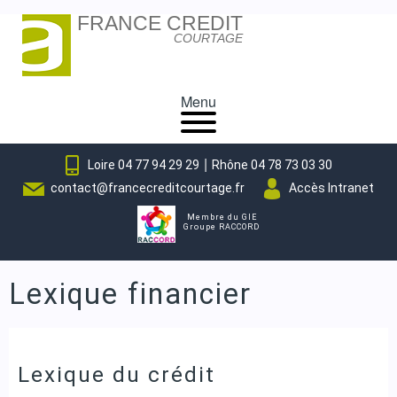
FRANCE CREDIT
Skip
COURTAGE
to
content
Menu
|
Loire 04 77 94 29 29
Rhône 04 78 73 03 30
contact@francecreditcourtage.fr
Accès Intranet
Membre du GIE
Groupe RACCORD
Lexique financier
Lexique du crédit