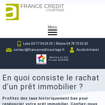
FRANCE CREDIT
Skip
COURTAGE
to
content
Menu
|
Loire 04 77 94 29 29
Rhône 04 78 73 03 30
contact@francecreditcourtage.fr
Accès Intranet
Membre du GIE
Groupe RACCORD
En quoi consiste le rachat
d’un prêt immobilier ?
Profitez des taux historiquement bas pour
renégocier votre prêt immobilier. Confiez-nous