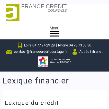
FRANCE CREDIT
Skip
COURTAGE
to
content
Menu
|
Loire 04 77 94 29 29
Rhône 04 78 73 03 30
contact@francecreditcourtage.fr
Accès Intranet
Membre du GIE
Groupe RACCORD
Lexique financier
Lexique du crédit