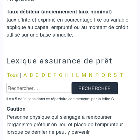
Taux débiteur (anciennement taux nominal)
taux d’intérêt exprimé en pourcentage fixe ou variable
appliqué au capital emprunté ou au montant de crédit
utilisé sur une base annuelle.
Lexique assurance de prêt
|
Tous
A
B
C
D
E
F
G
H
I
L
M
N
P
Q
R
S
T
Il y a 5 definitions dans ce répertoire commençant par la lettre C.
Caution
Personne physique qui s'engage à rembourser
l'organisme prêteur en lieu et place de l'emprunteur
lorsque ce dernier ne peut y parvenir.