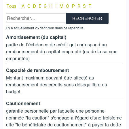
|
Tous
A
C
D
E
G
H
I
M
O
P
R
S
T
Il y a actuellement 25 définition dans ce répertoire
Amortissement (du capital)
partie de l’échéance de crédit qui correspond au
remboursement du capital emprunté (ou de la somme
empruntée)
Capacité de remboursement
Montant maximum pouvant être affecté au
remboursement des crédits sans déséquilibre du
budget.
Cautionnement
garantie personnelle par laquelle une personne
nommée "la caution" s'engage à l'égard d'une troisième
dite "le bénéficiaire du cautionnement" à payer la dette