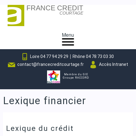
FRANCE CREDIT
Skip
COURTAGE
to
content
Menu
|
Loire 04 77 94 29 29
Rhône 04 78 73 03 30
contact@francecreditcourtage.fr
Accès Intranet
Membre du GIE
Groupe RACCORD
Lexique financier
Lexique du crédit