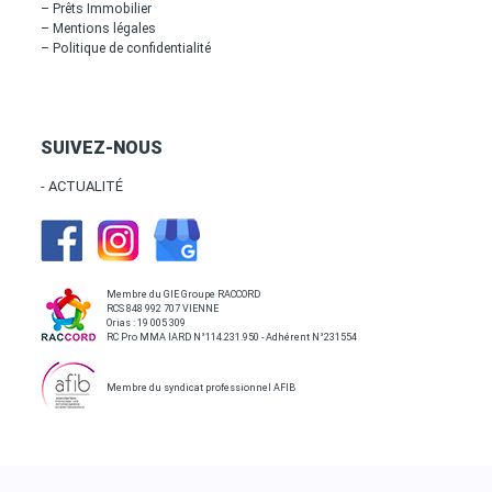
– Prêts Immobilier
– Mentions légales
– Politique de confidentialité
SUIVEZ-NOUS
- ACTUALITÉ
Membre du GIE Groupe RACCORD
RCS 848 992 707 VIENNE
Orias : 19 005 309
RC Pro MMA IARD N°114.231.950 - Adhérent N°231554
Membre du syndicat professionnel AFIB