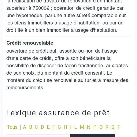
la réalisation de travaux de rénovation d’un montant
supérieur à 75000€ ; opération de crédit garantie par
une hypothèque, par une autre sûreté comparable sur
les biens immobiliers à usage d'habitation, ou par un
droit lié à un bien immobilier à usage d'habitation.
Crédit renouvelable
ouverture de crédit qui, assortie ou non de l'usage
d'une carte de crédit, offre à son bénéficiaire la
possibilité de disposer de façon fractionnée, aux dates
de son choix, du montant du crédit consenti. Le
montant du crédit se renouvelle au fur et à mesure des
remboursements.
Lexique assurance de prêt
|
Tous
A
B
C
D
E
F
G
H
I
L
M
N
P
Q
R
S
T