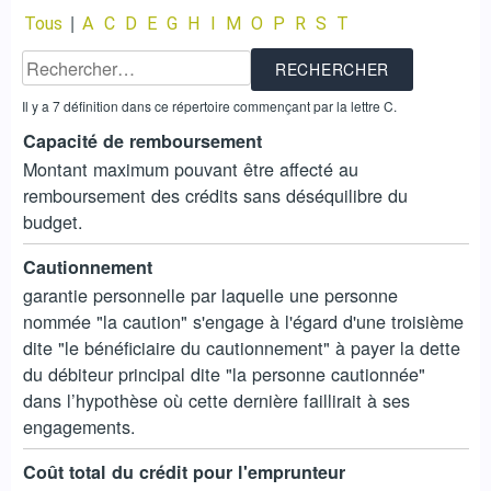
|
Tous
A
C
D
E
G
H
I
M
O
P
R
S
T
Il y a 7 définition dans ce répertoire commençant par la lettre C.
Capacité de remboursement
Montant maximum pouvant être affecté au
remboursement des crédits sans déséquilibre du
budget.
Cautionnement
garantie personnelle par laquelle une personne
nommée "la caution" s'engage à l'égard d'une troisième
dite "le bénéficiaire du cautionnement" à payer la dette
du débiteur principal dite "la personne cautionnée"
dans l’hypothèse où cette dernière faillirait à ses
engagements.
Coût total du crédit pour l'emprunteur