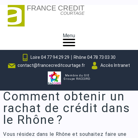
FRANCE CREDIT
Skip
COURTAGE
to
content
Menu
|
Loire 04 77 94 29 29
Rhône 04 78 73 03 30
contact@francecreditcourtage.fr
Accès Intranet
Membre du GIE
Groupe RACCORD
Comment obtenir un
rachat de crédit dans
le Rhône ?
Vous résidez dans le Rhône et souhaitez faire une