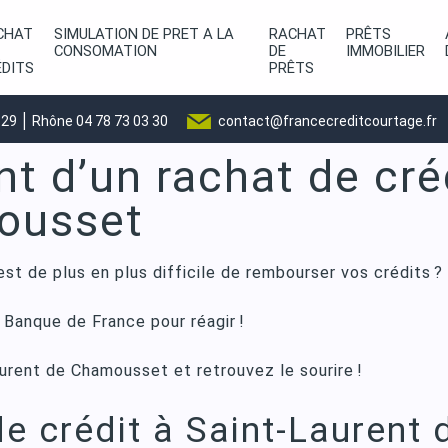
CHAT
SIMULATION DE PRET A LA
RACHAT
PRÊTS
CONSOMATION
DE
IMMOBILIER
ÉDITS
PRÊTS
|
 29
Rhône 04 78 73 03 30
contact@francecreditcourtage.fr
 d’un rachat de créd
ousset
st de plus en plus difficile de rembourser vos crédits ?
 Banque de France pour réagir !
urent de Chamousset et retrouvez le sourire !
de crédit à Saint-Laurent