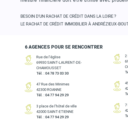
mesure financière doit être utilisé avec pruden
Navigation
BESOIN D’UN RACHAT DE CRÉDIT DANS LA LOIRE ?
LE RACHAT DE CRÉDIT IMMOBILIER À ANDRÉZIEUX-BO
de
l’article
6 AGENCES POUR SE RENCONTRER
2
Rue de l’église
6
69930 SAINT-LAURENT-DE-
C
CHAMOUSSET
Té
Tél. : 04 78 73 03 30
4
47 Rue des Minimes
4
42300 ROANNE
Té
Tél. : 04 77 94 29 29
7
3 place de l’hôtel de ville
4
42000 SAINT-ETIENNE
Té
Tél. : 04 77 94 29 29