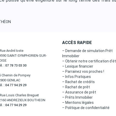
ce puisse qu’elle engendre sur le long terme des frais s
UTHÉON
ACCÈS RAPIDE
 Rue André loste
– Demande de simulation Prêt
9590 SAINT-SYMPHORIEN-SUR-
Immobilier
OISE
– Obtenir notre certification d’é
l. : 07 78 73 03 30
– Lexique financier
– Parrainez vos proches !
5 Chemin de Pompey
– Infos Pratiques
2800 GENILAC
– Rachat de crédits
l. : 04 77 94 29 29
– Rachat de prêt
– Assurance de prêt
 Rue Louis Charles Breguet
– Prêts Immobilier
2160 ANDREZIEUX BOUTHEON
– Mentions légales
l. : 04 77 94 29 29
– Politique de confidentialité