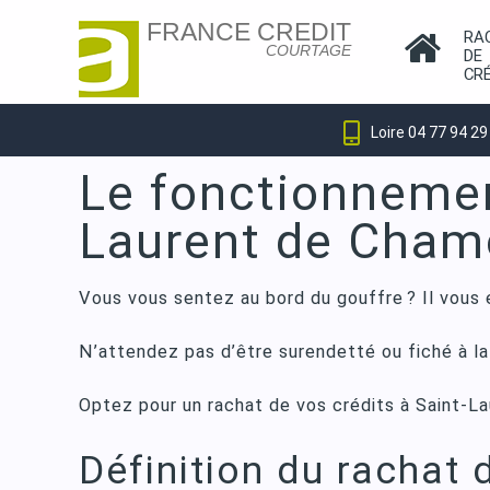
FRANCE CREDIT
RA
COURTAGE
DE
CR
Loire 04 77 94 29
Skip
Le fonctionnement
to
Laurent de Cham
content
Vous vous sentez au bord du gouffre ? Il vous e
N’attendez pas d’être surendetté ou fiché à la
Optez pour
un rachat de vos crédits
à Saint-La
Définition du rachat 