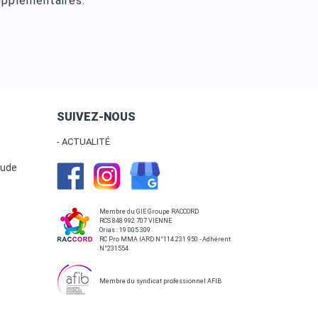
upplémentaires.
SUIVEZ-NOUS
- ACTUALITÉ
tude
Membre du GIE Groupe RACCORD
RCS 848 992 707 VIENNE
Orias : 19 005 309
RC Pro MMA IARD N°114.231.950 - Adhérent
N°231554
Membre du syndicat professionnel AFIB